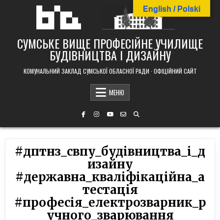
Skip
English / Polski
to
content
СУМСЬКЕ ВИЩЕ ПРОФЕСІЙНЕ УЧИЛИЩЕ
БУДІВНИЦТВА І ДИЗАЙНУ
КОМУНАЛЬНИЙ ЗАКЛАД СУМСЬКОЇ ОБЛАСНОЇ РАДИ · ОФІЦІЙНИЙ САЙТ
МЕНЮ
#дптнз_свпу_будівництва_і_д
изайну
#державна_кваліфікаційна_а
тестація
#професія_електрозварник_р
учного_зварювання