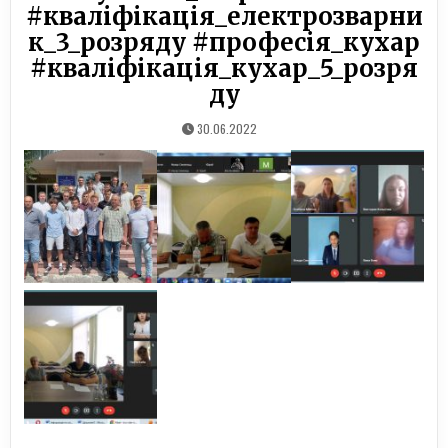
#кваліфікація_електрозварни
к_3_розряду #професія_кухар
#кваліфікація_кухар_5_розря
ду
30.06.2022