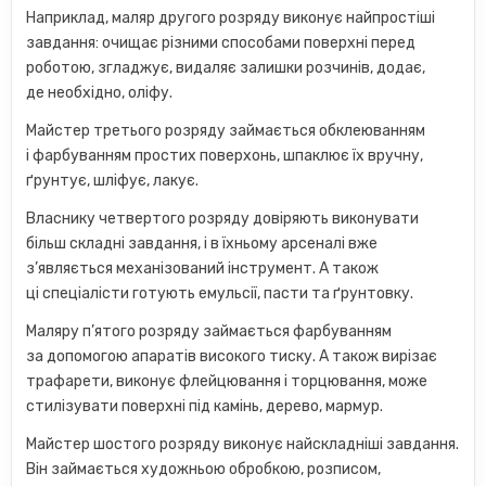
Наприклад, маляр другого розряду виконує найпростіші
завдання: очищає різними способами поверхні перед
роботою, згладжує, видаляє залишки розчинів, додає,
де необхідно, оліфу.
Майстер третього розряду займається обклеюванням
і фарбуванням простих поверхонь, шпаклює їх вручну,
ґрунтує, шліфує, лакує.
Власнику четвертого розряду довіряють виконувати
більш складні завдання, і в їхньому арсеналі вже
з’являється механізований інструмент. А також
ці спеціалісти готують емульсії, пасти та ґрунтовку.
Маляру п’ятого розряду займається фарбуванням
за допомогою апаратів високого тиску. А також вирізає
трафарети, виконує флейцювання і торцювання, може
стилізувати поверхні під камінь, дерево, мармур.
Майстер шостого розряду виконує найскладніші завдання.
Він займається художньою обробкою, розписом,