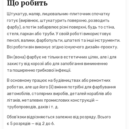
Що робить
Штукатур, маляр, лицювальник-плиточник спочатку
готує (вирівнює, штукатурить поверхню, розводить
фарбу), а потім забарвлює різні поверхні, будь то стіна,
стеля, паркан або труби. У своїй роботі використовує
пензлі, валики, фарбопульти, шпателі та інші інструменти.
Всі роботи він виконує згідно існуючого дизайн-проєкту.
Він (вона) фарбує не тільки в естетичних цілях, але і для
захисту від корозії або для запобігання виникненню
та поширенню грибкової інфекції.
В основному працює на будівництвах або ремонтних
роботах, але ще його (її) вміння потрібні для фарбування
автомобілів, столярних виробів, деталей кораблів або
літаків, металевих промислових конструкцій —
трубопроводів, дахів і т. д.
Обов’язки відрізняються залежно від розряду. Всього
є 5 розрядів — від 2 до 6.