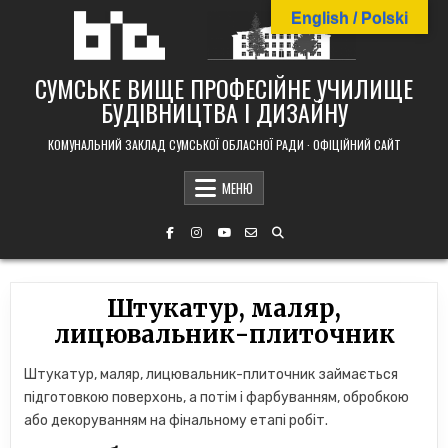
Skip
English / Polski
to
content
СУМСЬКЕ ВИЩЕ ПРОФЕСІЙНЕ УЧИЛИЩЕ
БУДІВНИЦТВА І ДИЗАЙНУ
КОМУНАЛЬНИЙ ЗАКЛАД СУМСЬКОЇ ОБЛАСНОЇ РАДИ · ОФІЦІЙНИЙ САЙТ
МЕНЮ
Штукатур, маляр,
лицювальник-плиточник
Штукатур, маляр, лицювальник-плиточник займається
підготовкою поверхонь, а потім і фарбуванням, обробкою
або декоруванням на фінальному етапі робіт.