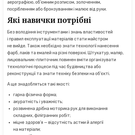
аерографією, об’ємним розписом, золоченням,
посрібленням або бронзуванням і малює від руки.
Які навички потрібні
Без володіння інструментами і знань властивостей
і правил експлуатації матеріалів стати майстром
не вийде. Також необхідно знати технології нанесення
фарб, лаків та емалей на різні поверхні. Штукатур, маляр,
лицювальник-плиточник повинен вміти організувати
технологічні процеси під час будівництва або
реконструкції та знати техніку безпеки на об’єкті.
А ще знадобляться такі якості:
гарна фізична форма;
акуратність і уважність;
розвинена дрібна моторика рук для виконання
складних, філігранних робіт;
міцне здоров’я — відсутність астми й алергії
на матеріали;