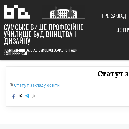
Skip
to
content
ПРО ЗАКЛАД
СУМСЬКЕ ВИЩЕ ПРОФЕСІЙНЕ
ЦЕНТР
УЧИЛИЩЕ БУДІВНИЦТВА І
ДИЗАЙНУ
КОМУНАЛЬНИЙ ЗАКЛАД СУМСЬКОЇ ОБЛАСНОЇ РАДИ ·
ОФІЦІЙНИЙ САЙТ
Статут 
🗎
Статут закладу освіти