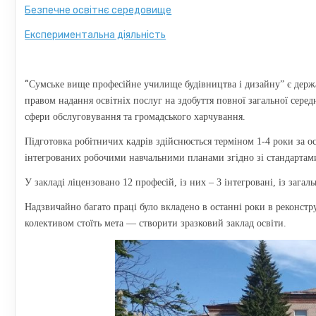
Безпечне освітнє середовище
Експериментальна діяльність
“
Сумське вище професійне училище будівництва і дизайну” є держа
правом надання освітніх послуг на здобуття повної загальної серед
сфери обслуговування та громадського харчування.
Підготовка робітничих кадрів здійснюється терміном 1-4 роки за о
інтегрованих робочими навчальними планами згідно зі стандартами
У закладі ліцензовано 12 професій, із них – 3 інтегровані, із зага
Надзвичайно багато праці було вкладено в останні роки в реконстру
колективом стоїть мета — створити зразковий заклад освіти.