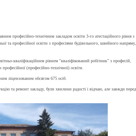
вним професійно-технічним закладом освіти 3-го атестаційного рівня з
ньої та професійної освіти з професіями будівельного, швейного напряму
світньо-кваліфікаційним рівнем “кваліфікований робітник” з професій,
 професійної (професійно-технічної) освіти.
льним ліцензованим обсягом 675 осіб.
кцію та ремонт закладу, були хвилини радості і відчаю, але завжди пере