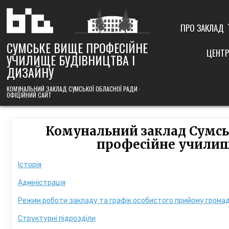
Skip
to
content
ПРО ЗАКЛАД
СУМСЬКЕ ВИЩЕ ПРОФЕСІЙНЕ
ЦЕНТР
УЧИЛИЩЕ БУДІВНИЦТВА І
ДИЗАЙНУ
КОМУНАЛЬНИЙ ЗАКЛАД СУМСЬКОЇ ОБЛАСНОЇ РАДИ ·
ОФІЦІЙНИЙ САЙТ
Комунальний заклад Сумськ
професійне училище
Історія
Адміністрація
Режим роботи закладу та графік особистого прийому грома
Структурні підрозділи