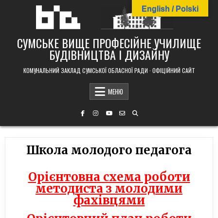
Skip
English / Polski
to
content
СУМСЬКЕ ВИЩЕ ПРОФЕСІЙНЕ УЧИЛИЩЕ
БУДІВНИЦТВА І ДИЗАЙНУ
КОМУНАЛЬНИЙ ЗАКЛАД СУМСЬКОЇ ОБЛАСНОЇ РАДИ · ОФІЦІЙНИЙ САЙТ
МЕНЮ
Школа молодого педагога
Орієнтовна схема роботи
методиста з молодими
фахівцями