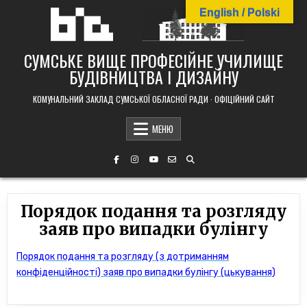
Skip
English / Polski
to
content
СУМСЬКЕ ВИЩЕ ПРОФЕСІЙНЕ УЧИЛИЩЕ
БУДІВНИЦТВА І ДИЗАЙНУ
КОМУНАЛЬНИЙ ЗАКЛАД СУМСЬКОЇ ОБЛАСНОЇ РАДИ · ОФІЦІЙНИЙ САЙТ
МЕНЮ
Порядок подання та розгляду
заяв про випадки булінгу
Порядок подання та розгляду (з дотриманням
конфіденційності) заяв
про випадки булінгу (цькування)