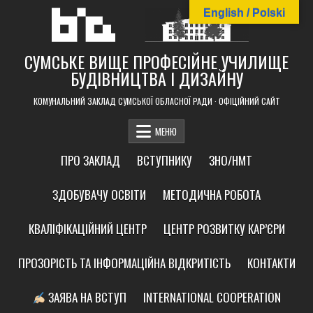
Skip
English / Polski
to
content
СУМСЬКЕ ВИЩЕ ПРОФЕСІЙНЕ УЧИЛИЩЕ
БУДІВНИЦТВА І ДИЗАЙНУ
КОМУНАЛЬНИЙ ЗАКЛАД СУМСЬКОЇ ОБЛАСНОЇ РАДИ · ОФІЦІЙНИЙ САЙТ
МЕНЮ
ПРО ЗАКЛАД
ВСТУПНИКУ
ЗНО/НМТ
ЗДОБУВАЧУ ОСВІТИ
МЕТОДИЧНА РОБОТА
КВАЛІФІКАЦІЙНИЙ ЦЕНТР
ЦЕНТР РОЗВИТКУ КАР’ЄРИ
ПРОЗОРІСТЬ ТА ІНФОРМАЦІЙНА ВІДКРИТІСТЬ
КОНТАКТИ
ЗАЯВА НА ВСТУП
INTERNATIONAL COOPERATION