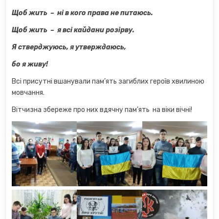
Щоб жить
–
ні в кого права не питаюсь.
Щоб жить
–
я всі кайдани розірву.
Я стверджуюсь, я утверждаюсь,
бо я живу!
Всі присутні вшанували пам’ять загиблих героїв хвилиною
мовчання.
Вітчизна збереже про них вдячну пам’ять на віки вічні!