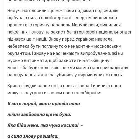
Ведучі наголосили, що між тими подіями, і подіями, які
відбуваються в нашій державі тепер, сміливо можна
провести історичну паралель. Минули роки, змінилися
покоління, і знову на захист багатовікової національної ідеї
піднявся цвіт нації. Знову перед Україною нависла
небезпека бути поглинутою ненаситним московським
окупантом. І знову на нас чекають випробування, які ми
мусимо витримати, щоб захистити Батьківщину!
Боротьба буде нелегкою, але ми маємо гідні приклади для
наслідування, які не загубилися у вирі минулих століть.
Крилаті рядки славетного поета Павла Тичини і тепер
можуть слугувати гаслом повсталої України:
Я єсть народ, якого правди сила
ніким звойована ще не була.
Яка біда мене, яка чума косила!
–
а сила знову розцвіла.