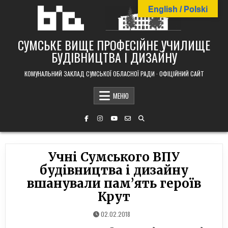
Skip
English / Polski
to
content
СУМСЬКЕ ВИЩЕ ПРОФЕСІЙНЕ УЧИЛИЩЕ
БУДІВНИЦТВА І ДИЗАЙНУ
КОМУНАЛЬНИЙ ЗАКЛАД СУМСЬКОЇ ОБЛАСНОЇ РАДИ · ОФІЦІЙНИЙ САЙТ
МЕНЮ
Учні Сумського ВПУ
будівництва і дизайну
вшанували пам’ять героїв
Крут
02.02.2018