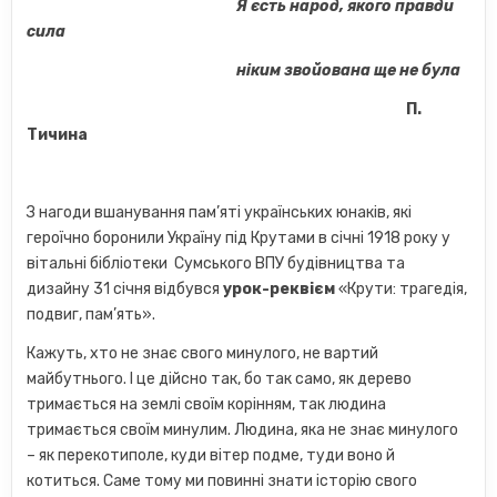
Я єсть народ, якого правди
сила
ніким звойована ще не була
П.
Тичина
З нагоди вшанування пам’яті українських юнаків, які
героїчно боронили Україну під Крутами в січні 1918 року у
вітальні бібліотеки Сумського ВПУ будівництва та
дизайну 31 січня відбувся
урок-реквієм
«Крути: трагедія,
подвиг, пам’ять».
Кажуть, хто не знає свого минулого, не вартий
майбутнього. І це дійсно так, бо так само, як дерево
тримається на землі своїм корінням, так людина
тримається своїм минулим. Людина, яка не знає минулого
– як перекотиполе, куди вітер подме, туди воно й
котиться. Саме тому ми повинні знати історію свого