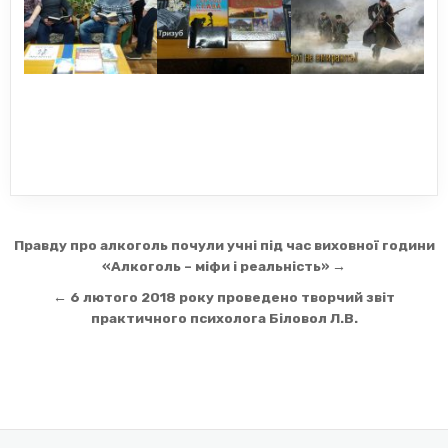
Навігація
Правду про алкоголь почули учні під час виховної години
записів
«Алкоголь – міфи і реальність» →
← 6 лютого 2018 року проведено творчий звіт
практичного психолога Біловол Л.В.