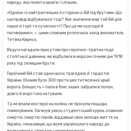
народу, яка полита кров’ю і слізьми…
«Однією із найтрагічніших її сторінок є бій під Крутами. Що
насправді відбувалося тоді? Яке значення мав той бій для
нашої історії та сучасності? Про це ми сьогодні й
поговоримо»,
–
цими словами розпочала захід вихователь
Тетяна Кирноз.
Ведучі нагадали присутнім про героїчно-трагічні події
столітньої давнини, які відбулися в морозні січневі дні 1918
року під селищем Крути.
Героїчний бій став одночасно трагедією й гордістю
України. Юнаків було 300 проти шеститисячної армії
ворога. Більшість
–
пала в бою, інших забрали в полон,
довго й жорстоко катували.
Та не впали юні герої на коліна, не просили пощади,
помилування. Загинув увесь студентський курінь славною
смертю, смертю героїв, віддавши своє молоде життя за
Україну, показавши, що воля українського народу до
визволення є твердою і непереможною.