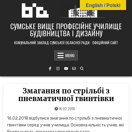
Skip
English / Polski
to
content
СУМСЬКЕ ВИЩЕ ПРОФЕСІЙНЕ УЧИЛИЩЕ
БУДІВНИЦТВА І ДИЗАЙНУ
КОМУНАЛЬНИЙ ЗАКЛАД СУМСЬКОЇ ОБЛАСНОЇ РАДИ · ОФІЦІЙНИЙ САЙТ
МЕНЮ
Змагання по стрільбі з
пневматичної гвинтівки
16.02.2018
16.02.2018 відбулися змагання по стрільбі з пневматичної
гвинтівки серед учнів училища. Основна кількість учнів, які
брали участь, показала гарні результати.