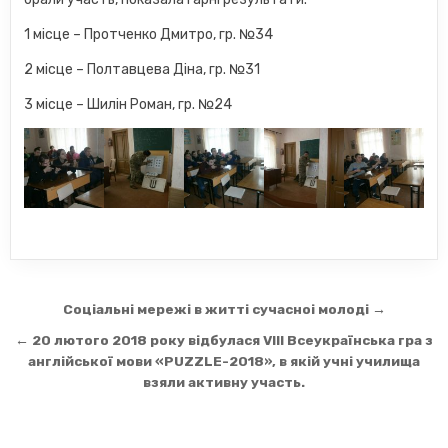
1 місце – Протченко Дмитро, гр. №34
2 місце – Полтавцева Діна, гр. №31
3 місце – Шилін Роман, гр. №24
Навігація
Соціальні мережі в житті сучасноі молоді →
записів
← 20 лютого 2018 року відбулася VIIІ Всеукраїнська гра з
англійської мови «PUZZLE-2018», в якій учні училища
взяли активну участь.