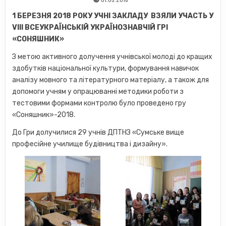
1 БЕРЕЗНЯ 2018 РОКУ УЧНІ ЗАКЛАДУ ВЗЯЛИ УЧАСТЬ У
VII
І ВСЕУКРАЇНСЬКІЙ УКРАЇНОЗНАВЧІЙ ГРІ
«СОНЯШНИК»
З метою активного долучення учнівської молоді до кращих
здобутків національної культури, формування навичок
аналізу мовного та літературного матеріалу, а також для
допомоги учням у опра­цюванні методики роботи з
тестовими формами контролю було проведено гру
«Соняшник»-2018.
До Гри долучилися 29 учнів ДПТНЗ «Сумське вище
професійне училище будівництва і дизайну».