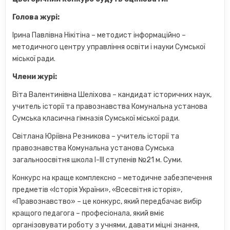
Голова журі:
Ірина Павлівна Нікітіна – методист інформаційно –
методичного центру управління освіти і науки Сумської
міської ради.
Члени журі:
Віта Валентинівна Шеліхова – кандидат історичних наук,
учитель історії та правознавства Комунальна установа
Сумська класична гімназія Сумської міської ради.
Світлана Юріївна Резникова – учитель історії та
правознавства Комунальна установа Сумська
загальноосвітня школа I-III ступенів №21 м. Суми.
Конкурс на краще комплексно – методичне забезпечення
предметів «Історія України», «Всесвітня історія»,
«Правознавство» – це конкурс, який передбачає вибір
кращого педагога – професіонала, який вміє
організовувати роботу з учнями, давати міцні знання,