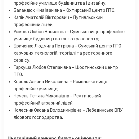
професійне училище будівництва і дизайну;
Баландюк Ніна Іванівна – Охтирський центр ПТО;
Капін Анатолій Вікторович – Путивльський
професійний ліцей;
Усікова Любов Василівна – Сумське вище професійне
училище будівництва і автотранспорту;
Бриченко Людмила Петрівна – Сумський центр ПТО
харчових технологій, торгівлі та ресторанного
сервісу;
Гаркуша Любов Степанівна – Шостинський центр
ПТО;
Король Альона Миколаївна – Роменське вище
професійне училище;
Чечель Тетяна Миколаївна – Реутинський
професійний аграрний ліцей;
Колесник Оксана Володимирівна – Лебединське ВПУ
лісового господарства.
Цьогорічний конкурс будуть оцінювати: