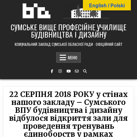
Skip
English / Polski
to
content
СУМСЬКЕ ВИЩЕ ПРОФЕСІЙНЕ УЧИЛИЩЕ
БУДІВНИЦТВА І ДИЗАЙНУ
КОМУНАЛЬНИЙ ЗАКЛАД СУМСЬКОЇ ОБЛАСНОЇ РАДИ · ОФІЦІЙНИЙ САЙТ
МЕНЮ
22 СЕРПНЯ 2018 РОКУ у стінах
нашого закладу – Сумського
ВПУ будівництва і дизайну
відбулося відкриття зали для
проведення тренувань
єдиноборств у рамках