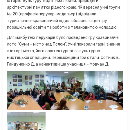
історію, культуру, видатних людей, природні й
архітектурні пам’ятки рідного краю, 19 вересня учні групи
№ 20 (професія перукар-модельєр) відвідали
туристично-краєзнавчий відділ обласного центру
позашкільної освіти та роботи з талановитою молоддю.
Для майбутніх перукарів було проведено гру краєзнавче
лото “Суми – місто над Пслом”. Учні показали гарні знання
з історії міста, його архітектурної та культурно-
мистецької спадщини. Переможцями гри стали: Сотник В.,
Гайдученко Д, а найактивніша учасниця – Мовчан Д.