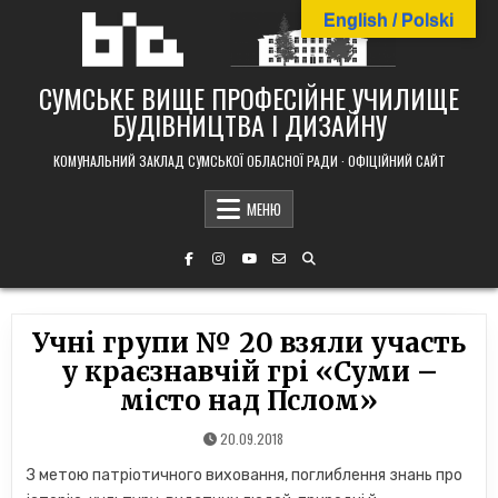
Skip
English / Polski
to
content
СУМСЬКЕ ВИЩЕ ПРОФЕСІЙНЕ УЧИЛИЩЕ
БУДІВНИЦТВА І ДИЗАЙНУ
КОМУНАЛЬНИЙ ЗАКЛАД СУМСЬКОЇ ОБЛАСНОЇ РАДИ · ОФІЦІЙНИЙ САЙТ
МЕНЮ
Учні групи № 20 взяли участь
у краєзнавчій грі «Суми –
місто над Пслом»
20.09.2018
З метою патріотичного виховання, поглиблення знань про