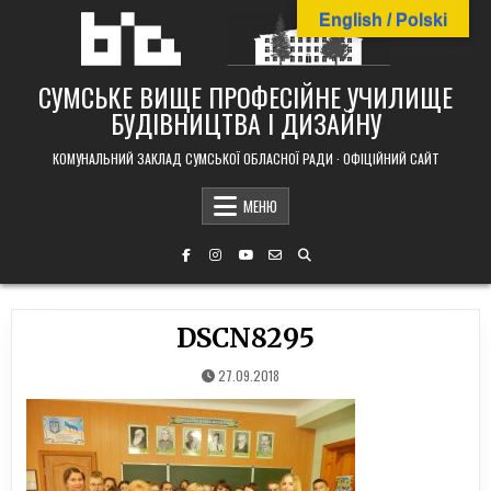
Skip
English / Polski
to
content
СУМСЬКЕ ВИЩЕ ПРОФЕСІЙНЕ УЧИЛИЩЕ
БУДІВНИЦТВА І ДИЗАЙНУ
КОМУНАЛЬНИЙ ЗАКЛАД СУМСЬКОЇ ОБЛАСНОЇ РАДИ · ОФІЦІЙНИЙ САЙТ
МЕНЮ
DSCN8295
27.09.2018