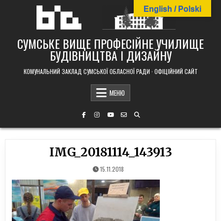
Skip
English / Polski
to
content
СУМСЬКЕ ВИЩЕ ПРОФЕСІЙНЕ УЧИЛИЩЕ
БУДІВНИЦТВА І ДИЗАЙНУ
КОМУНАЛЬНИЙ ЗАКЛАД СУМСЬКОЇ ОБЛАСНОЇ РАДИ · ОФІЦІЙНИЙ САЙТ
МЕНЮ
IMG_20181114_143913
15.11.2018