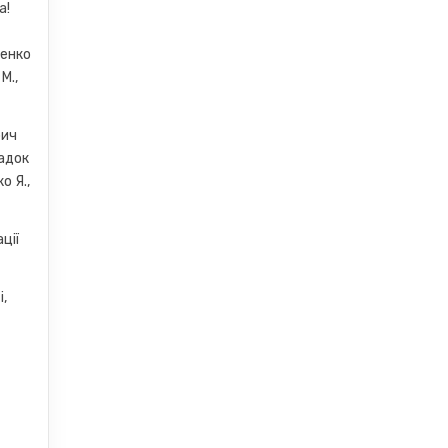
а!
венко
М.,
бич
падок
о Я.,
ції
і,