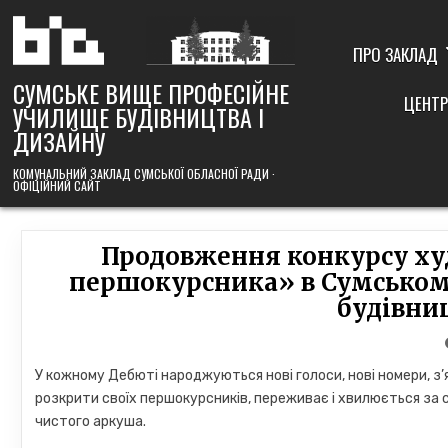
Skip
to
content
ПРО ЗАКЛАД
СУМСЬКЕ ВИЩЕ ПРОФЕСІЙНЕ
ЦЕНТР
УЧИЛИЩЕ БУДІВНИЦТВА І
ДИЗАЙНУ
КОМУНАЛЬНИЙ ЗАКЛАД СУМСЬКОЇ ОБЛАСНОЇ РАДИ ·
ОФІЦІЙНИЙ САЙТ
Продовження конкурсу ху
першокурсника» в Сумсько
будівни
У кожному Дебюті народжуються нові голоси, нові номери, з’
розкрити своїх першокурсників, переживає і хвилюється за 
чистого аркуша.