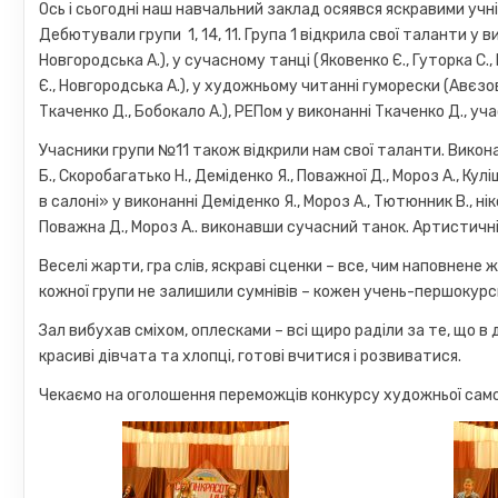
Ось і сьогодні наш навчальний заклад осяявся яскравими учн
Дебютували групи 1, 14, 11. Група 1 відкрила свої таланти у в
Новгородська А.), у сучасному танці (Яковенко Є., Гуторка С.,
Є., Новгородська А.), у художньому читанні гуморески (Авєзова
Ткаченко Д., Бобокало А.), РЕПом у виконанні Ткаченко Д., у
Учасники групи №11 також відкрили нам свої таланти. Виконан
Б., Скоробагатько Н., Деміденко Я., Поважної Д., Мороз А., Ку
в салоні» у виконанні Деміденко Я., Мороз А., Тютюнник В., 
Поважна Д., Мороз А.. виконавши сучасний танок. Артистичн
Веселі жарти, гра слів, яскраві сценки – все, чим наповнене 
кожної групи не залишили сумнівів – кожен учень-першокурсни
Зал вибухав сміхом, оплесками – всі щиро раділи за те, що в
красиві дівчата та хлопці, готові вчитися і розвиватися.
Чекаємо на оголошення переможців конкурсу художньої сам