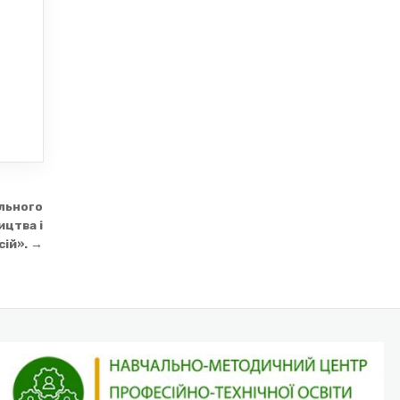
льного
цтва і
ій». →