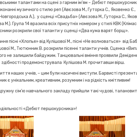
івськими талантами на сцені з гарним ім’ям – Дебют першокурсник
иконанні музичного стилю реп (Авєзова М., Гуторка С., Яковенко Є.,
 Новгородська А.), у сценці «Свадьба» (Авєзова М., Гуторка С., Яко
 М.). Група 14 вразила всіх присутніх номером у стилі КВК (Клімас 
часники розкрили свої таланти у сценці «Два кума варят борщ».
ня пісні «Хлопья» від Кулішової М., пісні «Не волноваться» від Ба
лішової М., Тютюнник В. розкрили пісенні таланти учнів. Сценка «Ви
нікого не залишили байдужим. Танцювальні вміння проявили Деміденк
і здібності продемонструвала Кулішова М. прочитавши вірш.
життя наших учнів, – цим були насичені виступи. Барвисті презента
к є унікальним, креативним, розумним і на рідкість кмітливим!
 дружну сім’ю навчального закладу прийшли такі чудові, талановит
одіяльності «Дебют першокурсника»!