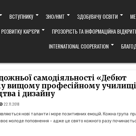
ВСТУПНИКУ
ЗНО/НМТ
ЗДОБУВАЧУ ОСВІТИ
МЕ
 РОЗВИТКУ КАР’ЄРИ
ПРОЗОРІСТЬ ТА ІНФОРМАЦІЙНА ВІДКРИТ
INTERNATIONAL COOPERATION
БЛАГО
дожньої самодіяльності «Дебют
му вищому професійному училищ
цтва і дизайну
22.11.2018
являються нові таланти і море позитивних емоцій. Кожна група пр
своє молоде поповнення – адже це свято кожного разу починаєтьс