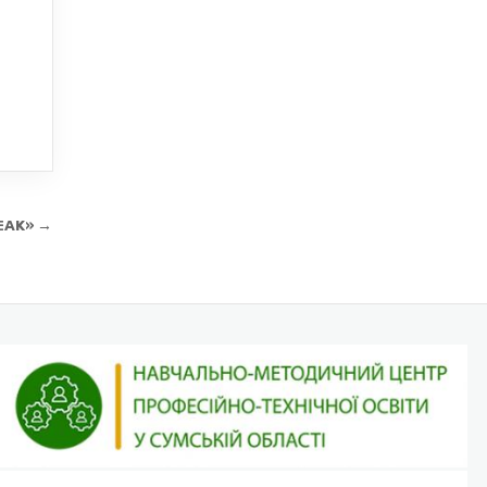
PEAK» →