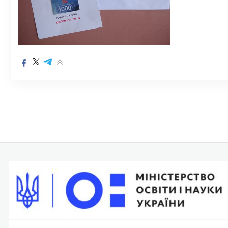
Навігація
записів