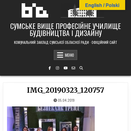
Skip
English / Polski
to
content
СУМСЬКЕ ВИЩЕ ПРОФЕСІЙНЕ УЧИЛИЩЕ
БУДІВНИЦТВА І ДИЗАЙНУ
КОМУНАЛЬНИЙ ЗАКЛАД СУМСЬКОЇ ОБЛАСНОЇ РАДИ · ОФІЦІЙНИЙ САЙТ
МЕНЮ
IMG_20190323_120757
05.04.2019