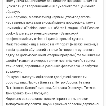
line» увінчаний дипломом «За високий професіоналізм та
цілісність у створенні колекцій сучасного та сценічного
образу».
Учні-перукарі, візажисти під керівництвом педагогів-
наставників показали високий рівень професіоналізму в
номінаціях: «Fashion-локони», «Street-мода», «Full Fashion
Look». Були відзначені дипломом «За високий
професіоналізм у втіленні дизайнерської думки».
Майстер-класи від візажистів «Флора» (макіяж і мехенді)
та від кравців «Сучасний стиль» (створення сучасного
одягу за допомогою комп’ютерної програми) та вишивка на
швейній машині з використанням новітніх комп’ютерних
технологій, справили на учасників фестивалю незабутнє
враження.
Конкурсні виступи оцінювали досвідчені експерти-
роботодавці: Лариса Ванєєва, Петро Сорока, Тетяна
Пятніцкова, Олена Романова, Світлана Оксенчук, Тетяна
Дмитренко, Ірина Фурдило.
Моральне задоволення, подяки і привітання, диплом
Департаменту освіти і науки Сумської обласної державної