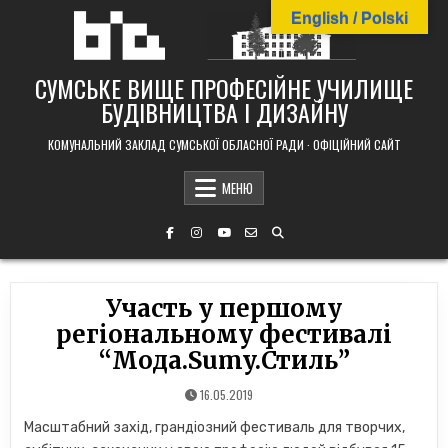
Skip
English / Polski
to
content
СУМСЬКЕ ВИЩЕ ПРОФЕСІЙНЕ УЧИЛИЩЕ
БУДІВНИЦТВА І ДИЗАЙНУ
КОМУНАЛЬНИЙ ЗАКЛАД СУМСЬКОЇ ОБЛАСНОЇ РАДИ · ОФІЦІЙНИЙ САЙТ
МЕНЮ
Участь у першому
регіональному фестивалі
“Мода.Sumy.Стиль”
16.05.2019
Масштабний захід, грандіозний фестиваль для творчих,