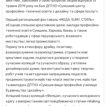
амбітних, закоханих у свою професію людей відбувся 15
травня 2019 року на базі ДПТНЗ «Сумський центр
професійно-технічної освіти з дизайну та сфери послуг».
Перший регіональний фестиваль «МОДА. SUMY. СТИЛЬ»
об’єднав спільною креативною ідеєю заклади професійно-
технічної освіти Сумщини, Харкова, Києва, а також
роботодавців у сфері перукарського, візажного
мистецтва і легкої промисловості.
Поринути в атмосферу драйву, позитиву,
взаєморозуміння і взаємопідтримки, отримати нові
креативні задуми, поділитися досвідом у створенні
сучасних колекцій та сучасного образу, у втіленні
дизайнерської думки, презентувати виставку творчих
робіт учнів та методичних напрацювань педагогів,
продемонструвати майстер-класи змогли учні, майстри
та викладачі ДПТНЗ «Сумське вище професійне училище
будівництва і дизайну».
Успішний показ колекцій «Феліція», сучасного молодіжного
одягу з використанням світловідбиваючої стрічки «Walking