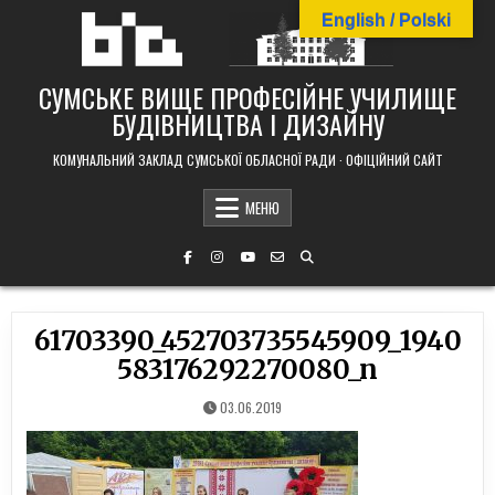
Skip
English / Polski
to
content
СУМСЬКЕ ВИЩЕ ПРОФЕСІЙНЕ УЧИЛИЩЕ
БУДІВНИЦТВА І ДИЗАЙНУ
КОМУНАЛЬНИЙ ЗАКЛАД СУМСЬКОЇ ОБЛАСНОЇ РАДИ · ОФІЦІЙНИЙ САЙТ
МЕНЮ
61703390_452703735545909_1940
583176292270080_n
03.06.2019