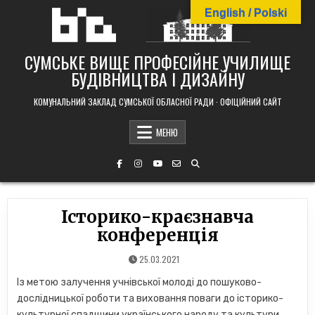
Skip
English / Polski
to
content
СУМСЬКЕ ВИЩЕ ПРОФЕСІЙНЕ УЧИЛИЩЕ
БУДІВНИЦТВА І ДИЗАЙНУ
КОМУНАЛЬНИЙ ЗАКЛАД СУМСЬКОЇ ОБЛАСНОЇ РАДИ · ОФІЦІЙНИЙ САЙТ
МЕНЮ
Історико-краєзнавча
конференція
25.03.2021
Із метою залучення учнівської молоді до пошуково-
дослідницької роботи та виховання поваги до історико-
культурної спадщини українського народу та культури