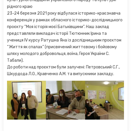
рідного краю
23-24 березня 2021 року відбулася історико-краєзнавча
конференція у рамках обласного історико-дослідницького
проєкту “Моя історія моєї Батьківщини”. Наш заклад
представляли викладач історії Тютюнник Ірина та
учениця IV курсу Ратушна Яна із дослідницьким проєктом
“Життя як спалах” (присвячений життєвому і бойовому
шляху молодого добровольця, воїна, Героя України С.
Табали).
До роботи над проєктом були залучені: Петровський С.Г.,
Шкурдода Л.О., Кравченко А.М. та випускники закладу.