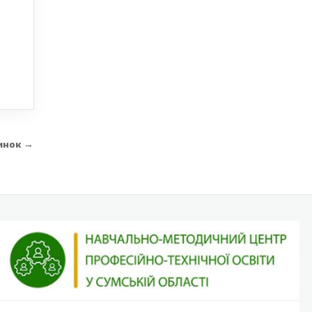
инок →