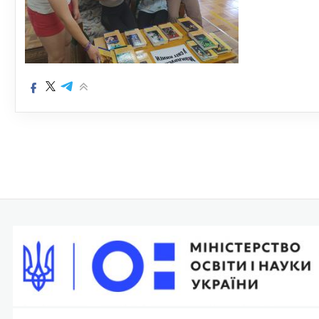
Навігація
записів