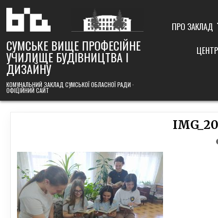
Skip
to
content
ПРО ЗАКЛАД
СУМСЬКЕ ВИЩЕ ПРОФЕСІЙНЕ
ЦЕНТР
УЧИЛИЩЕ БУДІВНИЦТВА І
ДИЗАЙНУ
КОМУНАЛЬНИЙ ЗАКЛАД СУМСЬКОЇ ОБЛАСНОЇ РАДИ ·
ОФІЦІЙНИЙ САЙТ
IMG_20