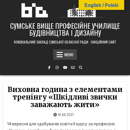
Skip
English / Polski
to
content
СУМСЬКЕ ВИЩЕ ПРОФЕСІЙНЕ УЧИЛИЩЕ
БУДІВНИЦТВА І ДИЗАЙНУ
КОМУНАЛЬНИЙ ЗАКЛАД СУМСЬКОЇ ОБЛАСНОЇ РАДИ · ОФІЦІЙНИЙ САЙТ
МЕНЮ
Виховна година з елементами
тренінгу «Шкідливі звички
заважають жити»
14.09.2021
14 вересня для здобувачів освіти ІІ курсу за професією