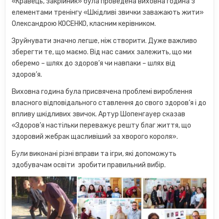
«Кравець, закрійник» була проведена виховна година з
елементами тренінгу «Шкідливі звички заважають жити»
Олександрою КОСЕНКО, класним керівником.
Зруйнувати значно легше, ніж створити. Дуже важливо
зберегти те, що маємо. Від нас самих залежить, що ми
оберемо – шлях до здоров’я чи навпаки – шлях від
здоров’я.
Виховна година була присвячена проблемі вироблення
власного відповідального ставлення до свого здоров’я і до
впливу шкідливих звичок. Артур Шопенгауер сказав
«Здоров’я настільки переважує решту благ життя, що
здоровий жебрак щасливіший за хворого короля».
Були виконані різні вправи та ігри, які допоможуть
здобувачам освіти зробити правильний вибір.