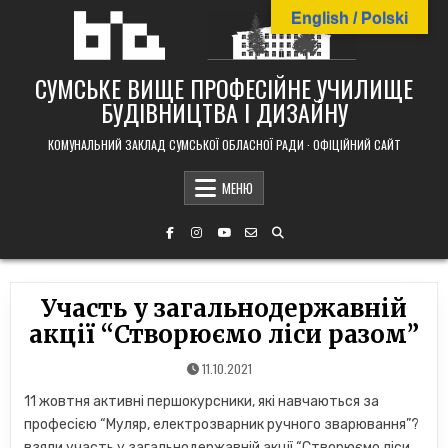
Skip
English / Polski
to
content
СУМСЬКЕ ВИЩЕ ПРОФЕСІЙНЕ УЧИЛИЩЕ
БУДІВНИЦТВА І ДИЗАЙНУ
КОМУНАЛЬНИЙ ЗАКЛАД СУМСЬКОЇ ОБЛАСНОЇ РАДИ · ОФІЦІЙНИЙ САЙТ
МЕНЮ
Участь у загальнодержавній
акції “Створюємо ліси разом”
11.10.2021
11 жовтня активні першокурсники, які навчаються за
професією “Муляр, електрозварник ручного зварювання”?
взяли участь у загальнодержавній акції “Створюємо ліси