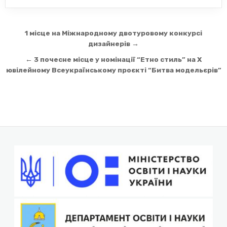
Навігація
1 місце на Міжнародному двотуровому конкурсі
записів
дизайнерів →
← 3 почесне місце у номінації “Етно стиль” на Х
ювілейному Всеукраїнському проєкті “Битва модельєрів”