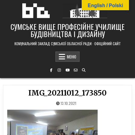
Skip
English / Polski
to
content
СУМСЬКЕ ВИЩЕ ПРОФЕСІЙНЕ УЧИЛИЩЕ
БУДІВНИЦТВА І ДИЗАЙНУ
КОМУНАЛЬНИЙ ЗАКЛАД СУМСЬКОЇ ОБЛАСНОЇ РАДИ · ОФІЦІЙНИЙ САЙТ
МЕНЮ
IMG_20211012_173850
13.10.2021