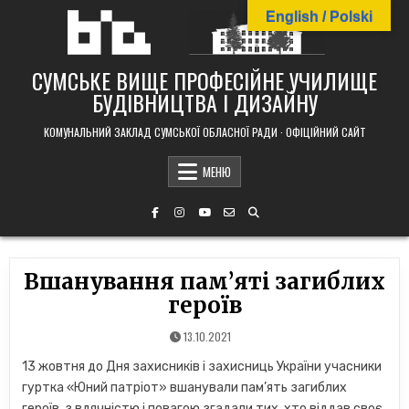
Skip
English / Polski
to
content
СУМСЬКЕ ВИЩЕ ПРОФЕСІЙНЕ УЧИЛИЩЕ
БУДІВНИЦТВА І ДИЗАЙНУ
КОМУНАЛЬНИЙ ЗАКЛАД СУМСЬКОЇ ОБЛАСНОЇ РАДИ · ОФІЦІЙНИЙ САЙТ
МЕНЮ
Вшанування пам’яті загиблих
героїв
13.10.2021
13 жовтня до Дня захисників і захисниць України учасники
гуртка «Юний патріот» вшанували пам’ять загиблих
героїв, з вдячністю і повагою згадали тих, хто віддав своє