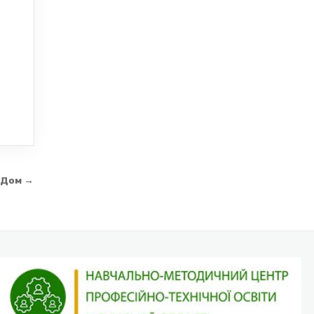
НІДом →