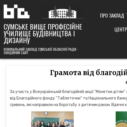
Skip
to
content
ПРО ЗАКЛАД
СУМСЬКЕ ВИЩЕ ПРОФЕСІЙНЕ
ЦЕНТР
УЧИЛИЩЕ БУДІВНИЦТВА І
ДИЗАЙНУ
КОМУНАЛЬНИЙ ЗАКЛАД СУМСЬКОЇ ОБЛАСНОЇ РАДИ ·
ОФІЦІЙНИЙ САЙТ
Грамота від благоді
За участь у Всеукраїнській благодійній акції “Монетки дітям
від Благодійного фонду “Таблеточки” та Національного банку Ук
гривень, які направили на боротьбу з дитячим раком. Вдячні