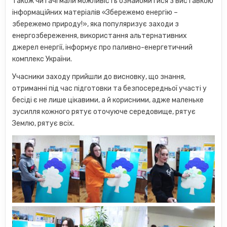
Також читачі мали можливість ознайомитися з виставкою
інформаційних матеріалів «Збережемо енергію –
збережемо природу!», яка популяризує заходи з
енергозбереження, використання альтернативних
джерел енергії, інформує про паливно-енергетичний
комплекс України.
Учасники заходу прийшли до висновку, що знання,
отриманні під час підготовки та безпосередньої участі у
бесіді є не лише цікавими, а й корисними, адже маленьке
зусилля кожного рятує оточуюче середовище, рятує
Землю, рятує всіх.