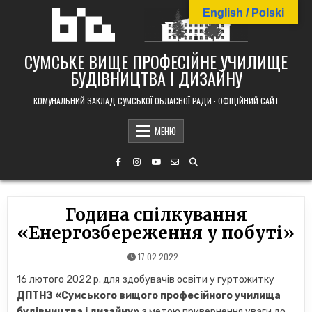
Skip
English / Polski
to
content
СУМСЬКЕ ВИЩЕ ПРОФЕСІЙНЕ УЧИЛИЩЕ
БУДІВНИЦТВА І ДИЗАЙНУ
КОМУНАЛЬНИЙ ЗАКЛАД СУМСЬКОЇ ОБЛАСНОЇ РАДИ · ОФІЦІЙНИЙ САЙТ
МЕНЮ
Година спілкування
«Енергозбереження у побуті»
17.02.2022
16 лютого 2022 р. для здобувачів освіти у гуртожитку
ДПТНЗ «Сумського вищого професійного училища
будівництва і дизайну»
з метою привернення уваги до