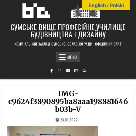
Skip
English / Polski
to
content
СУМСЬКЕ ВИЩЕ ПРОФЕСІЙНЕ УЧИЛИЩЕ
БУДІВНИЦТВА І ДИЗАЙНУ
КОМУНАЛЬНИЙ ЗАКЛАД СУМСЬКОЇ ОБЛАСНОЇ РАДИ · ОФІЦІЙНИЙ САЙТ
МЕНЮ
IMG-
c9624f3890895ba8aaa198881646
b03b-V
28.10.2022