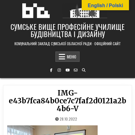
Skip
English / Polski
to
content
СУМСЬКЕ ВИЩЕ ПРОФЕСІЙНЕ УЧИЛИЩЕ
БУДІВНИЦТВА І ДИЗАЙНУ
КОМУНАЛЬНИЙ ЗАКЛАД СУМСЬКОЇ ОБЛАСНОЇ РАДИ · ОФІЦІЙНИЙ САЙТ
МЕНЮ
IMG-
e43b7fca84b0ce7c7faf2d0121a2b
4b6-V
28.10.2022