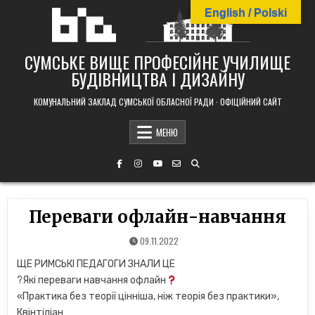
Skip
English / Polski
to
content
СУМСЬКЕ ВИЩЕ ПРОФЕСІЙНЕ УЧИЛИЩЕ
БУДІВНИЦТВА І ДИЗАЙНУ
КОМУНАЛЬНИЙ ЗАКЛАД СУМСЬКОЇ ОБЛАСНОЇ РАДИ · ОФІЦІЙНИЙ САЙТ
МЕНЮ
Переваги офлайн-навчання
09.11.2022
ЩЕ РИМСЬКІ ПЕДАГОГИ ЗНАЛИ ЦЕ
?Які переваги навчання офлайн
«Практика без теорії цінніша, ніж теорія без практики»,
Квінтіліан