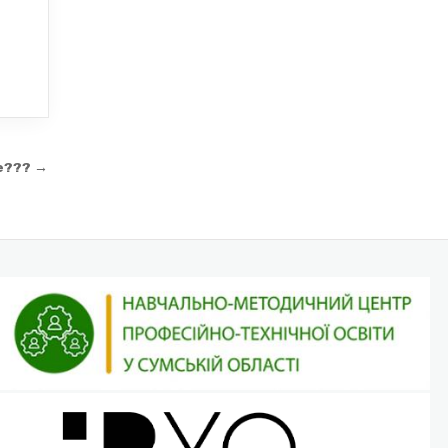
е??? →