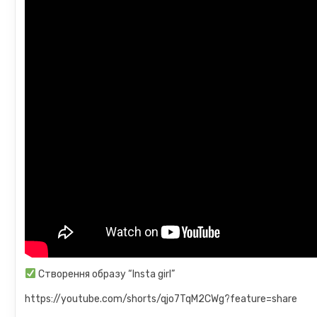
Створення образу “Insta girl”
https://youtube.com/shorts/qjo7TqM2CWg?feature=share