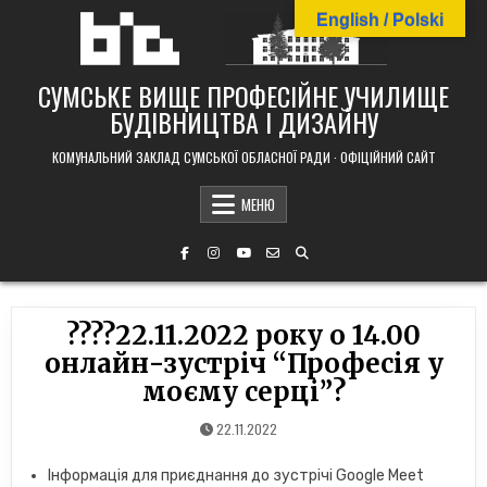
Skip
English / Polski
to
content
СУМСЬКЕ ВИЩЕ ПРОФЕСІЙНЕ УЧИЛИЩЕ
БУДІВНИЦТВА І ДИЗАЙНУ
КОМУНАЛЬНИЙ ЗАКЛАД СУМСЬКОЇ ОБЛАСНОЇ РАДИ · ОФІЦІЙНИЙ САЙТ
МЕНЮ
?‍??‍?22.11.2022 року о 14.00
онлайн-зустріч “Професія у
моєму серці”?
22.11.2022
Інформація для приєднання до зустрічі Google Meet