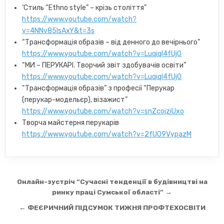
‘Стиль “Ethno style” – крізь століття”
https://www.youtube.com/watch?
v=4NNv85lsAxY&t=3s
“Трансформація образів – від денного до вечірнього”
https://www.youtube.com/watch?v=Luqiql4fUj0
“МИ – ПЕРУКАРІ. Творчий звіт здобувачів освіти”
https://www.youtube.com/watch?v=Luqiql4fUj0
“Трансформація образів” з професії “Перукар
(перукар-модельєр), візажист”
https://www.youtube.com/watch?v=snZcojziUxo
Творча майстерня перукарів
https://www.youtube.com/watch?v=2fU09VypazM
Навігація
Онлайн-зустріч “Сучасні тенденції в будівництві на
записів
ринку праці Сумської області” →
← ФЕЄРИЧНИЙ ПІДСУМОК ТИЖНЯ ПРОФТЕХОСВІТИ