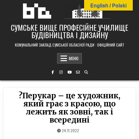
Skip
English / Polski
to
content
СУМСЬКЕ ВИЩЕ ПРОФЕСІЙНЕ УЧИЛИЩЕ
БУДІВНИЦТВА І ДИЗАЙНУ
КОМУНАЛЬНИЙ ЗАКЛАД СУМСЬКОЇ ОБЛАСНОЇ РАДИ · ОФІЦІЙНИЙ САЙТ
МЕНЮ
?Перукар – це художник,
який грає з красою, що
лежить як зовні, так і
всередині
24.11.2022