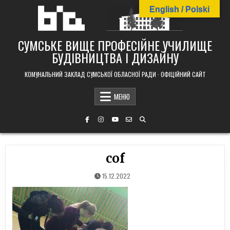
Skip
English / Polski
to
content
СУМСЬКЕ ВИЩЕ ПРОФЕСІЙНЕ УЧИЛИЩЕ
БУДІВНИЦТВА І ДИЗАЙНУ
КОМУНАЛЬНИЙ ЗАКЛАД СУМСЬКОЇ ОБЛАСНОЇ РАДИ · ОФІЦІЙНИЙ САЙТ
МЕНЮ
cof
15.12.2022