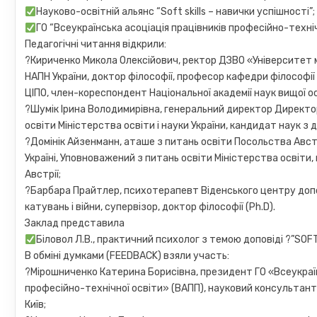
Науково-освітній альянс “Soft skills – навички успішності”;
ГО “Всеукраїнська асоціація працівників професійно-техніч
Педагогічні читання відкрили:
?Кириченко Микола Олексійович, ректор ДЗВО «Університет
НАПН України, доктор філософії, професор кафедри філософії 
ЦІПО, член-кореспондент Національної академії наук вищої ос
?Шумік Ірина Володимирівна, генеральний директор Директо
освіти Міністерства освіти і науки України, кандидат наук з
?Домінік Айзенманн, аташе з питань освіти Посольства Австр
Україні, Уповноважений з питань освіти Міністерства освіти,
Австрії;
?Барбара Прайтлер, психотерапевт Віденського центру до
катувань і війни, супервізор, доктор філософії (Ph.D).
Заклад представила
Біловол Л.В., практичний психолог з темою доповіді ?”
В обміні думками (FEEDBACK) взяли участь:
?Мірошниченко Катерина Борисівна, президент ГО «Всеукраїн
професійно-технічної освіти» (ВАПП), науковий консультант
Київ;