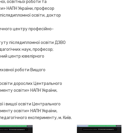
ої, освітньої роботи та
и» НАПН України, професор
післядипломної освіти, доктор
ичного центру професійно-
туту післядипломної освіти ДЗВО
агогічних наук, професор;
ьний центр ювелірного
виховної роботи Вищого
 освіти дорослих Центрального
менту освіти» НАПН України,
ї і вищої освіти Центрального
менту освіти» НАПН України,
едагогічного експерименту, м. Київ.