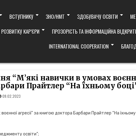
ВСТУПНИКУ
ЗНО/НМТ
ЗДОБУВАЧУ ОСВІТИ
МЕ
 РОЗВИТКУ КАР’ЄРИ
ПРОЗОРІСТЬ ТА ІНФОРМАЦІЙНА ВІДКРИТ
INTERNATIONAL COOPERATION
БЛАГО
ня “М’які навички в умовах воєнн
Барбари Прайтлер “На їхньому боці
09.02.2023
 воєнної агресії” за книгою доктора Барбари Прайтлер “На їхньому
неджменту освіти”;