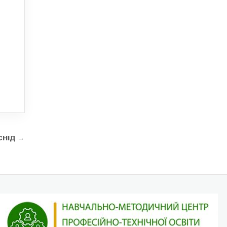
 СНІД →