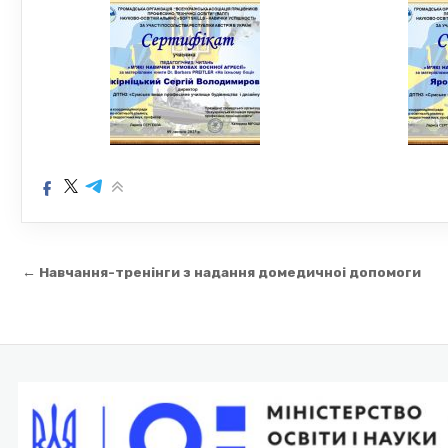
Навігація
← Навчання-тренінги з надання домедичноі допомоги
записів