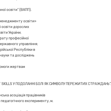
ної освіти” (ВАПП).
 менеджменту освіти»
і освіти дорослих
віти України;
рату професійної
 державного управління;
ійської Республіки в
 науки та досліджень
помоги жертвам
SOFT SKILLS У ПОДОЛАННІ БОЛІ ЯК СИМВОЛУ ПЕРЕЖИТИХ СТРАЖДАНЬ”
ська асоціація працівників
 педагогічного експерименту, м.