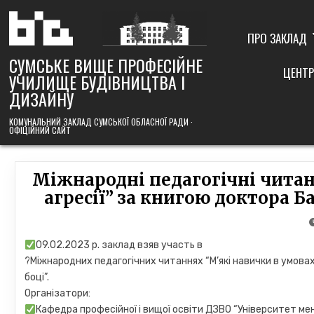
Skip
to
content
ПРО ЗАКЛАД
СУМСЬКЕ ВИЩЕ ПРОФЕСІЙНЕ
ЦЕНТР
УЧИЛИЩЕ БУДІВНИЦТВА І
ДИЗАЙНУ
КОМУНАЛЬНИЙ ЗАКЛАД СУМСЬКОЇ ОБЛАСНОЇ РАДИ ·
ОФІЦІЙНИЙ САЙТ
Міжнародні педагогічні читан
агресії” за книгою доктора 
09.02.2023 р. заклад взяв участь в
?Міжнародних педагогічних читаннях “М’які навички в умовах
боці”.
Організатори:
Кафедра професійної і вищої освіти ДЗВО “Університет ме