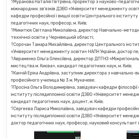
?Муранова Наталія Петрівна, проректор з науково-педагогічн
міжнародних зв’язків ДЗВО «Університет менеджменту освіт
кафедри професійної і вищої освіти Центрального інституту 
педагогічних наук, професор, м. Київ;
?Микитюк Світлана Миколаївна, директор Навчально-метод
технічної освіти у Чернівецькій області;
?Сорочан Тамара Михайлівна, директор Центрального інсти
«Університет менеджменту освіти» НАПН України, доктор пед
?Авраменко Ольга Олексіївна, директор ДПТНЗ «Міжрегіонал
мистецтва м. Києва», кандидат педагогічних наук, м. Київ;
?Канчій Еріка Андріївна, заступник директора з навчально-
професійного училища № 3 м. Мукачеве;
?Просіна Ольга Володимирівна, завідувач кафедри філософії
інституту післядипломної освіти ДЗВО «Університет менедж
кандидат педагогічних наук, доцент, м. Київ;
?Сергеєва Лариса Миколаївна, завідувач кафедри професійно
інституту післядипломної освіти ДЗВО «Університет менедж
доктор педагогічних наук, професор, науковий консультант п