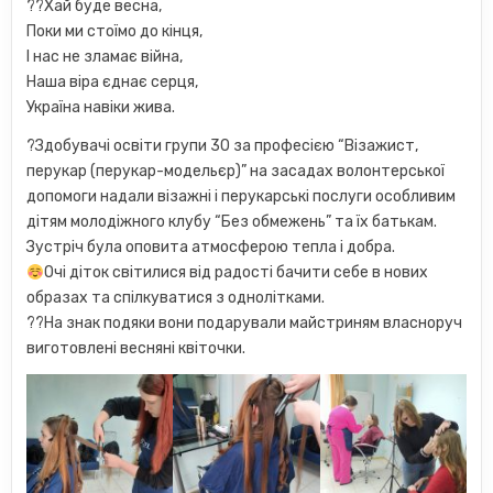
??Хай буде весна,
Поки ми стоїмо до кінця,
І нас не зламає війна,
Наша віра єднає серця,
Україна навіки жива.
?Здобувачі освіти групи 30 за професією “Візажист,
перукар (перукар-модельєр)” на засадах волонтерської
допомоги надали візажні і перукарські послуги особливим
дітям молодіжного клубу “Без обмежень” та їх батькам.
Зустріч була оповита атмосферою тепла і добра.
Очі діток світилися від радості бачити себе в нових
образах та спілкуватися з однолітками.
??На знак подяки вони подарували майстриням власноруч
виготовлені весняні квіточки.