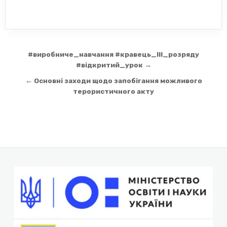
Навігація
#виробниче_навчання #кравець_ІІІ_розряду
записів
#відкритий_урок →
← Основні заходи щодо запобігання можливого
терористичного акту