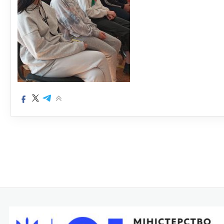
Навігація
записів