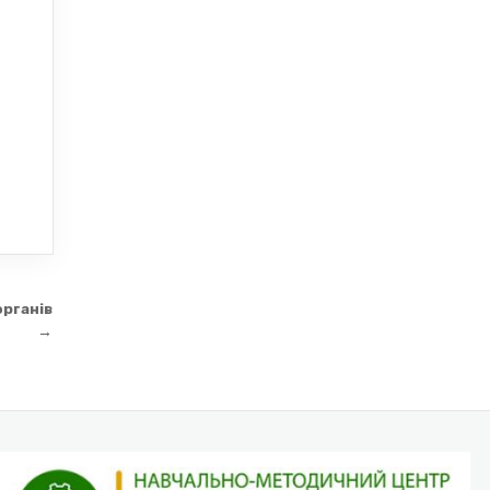
органів
→