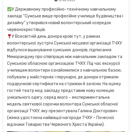
У Державному професійно-технічному навчальному
закладі “Сумське вище професійне училище будівництва і
дизайну” утворився новий волонтерський осередок
червонохрестівців.
У Всесвітній день донора крові тут, у рамках
волонтерської зустрічі Сумської місцевої організації ТЧХУ
відбулося вшанування сумських донорів, підписання
Меморандуму про співпрацю між навчальним закладом та
Сумською обласною організацією ТЧХУ. Під час екскурсії
училищем волонтери ознайомилися з навчальною базою,
побували у майстернях і перукарні, де донори отримали
подарункові сертифікати на стрижки й зачіски. На оцінку
гостей театр мод закладу представив нову колекцію
унікального одягу, серед якого – експериментальна
модель святкової сорочки волонтера Сумської обласної
організації ТЧХУ, яку презентувала Галина Докторович
(жінка удостоєна найвищої нагороди ТЧХУ – Почесної
відзнаки Товариства Червоного Хреста України).