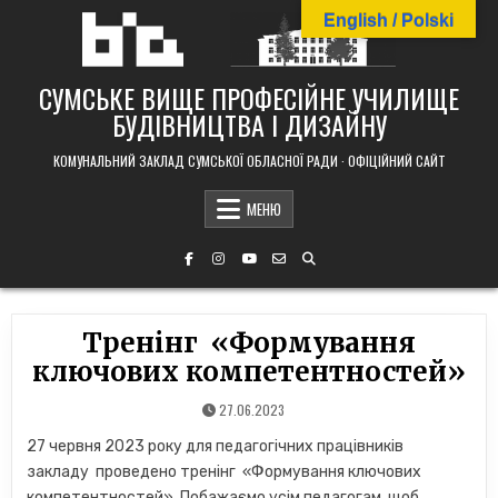
Skip
English / Polski
to
content
СУМСЬКЕ ВИЩЕ ПРОФЕСІЙНЕ УЧИЛИЩЕ
БУДІВНИЦТВА І ДИЗАЙНУ
КОМУНАЛЬНИЙ ЗАКЛАД СУМСЬКОЇ ОБЛАСНОЇ РАДИ · ОФІЦІЙНИЙ САЙТ
МЕНЮ
Тренінг «Формування
ключових компетентностей»
27.06.2023
27 червня 2023 року для педагогічних працівників
закладу проведено тренінг «Формування ключових
компетентностей». Побажаємо усім педагогам, щоб