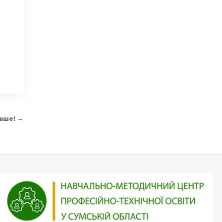
овше! →