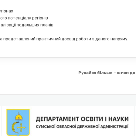
егіонах
го потенціалу регіонів
алізації подальших планів
та представлений практичний досвід роботи з даного напряму.
Рухайся більше – живи д