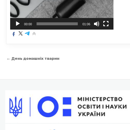
00:00
01:06
Навігація
← День домашніх тварин
записів