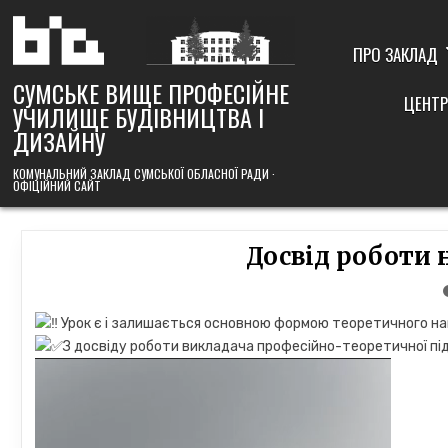
Skip
to
content
ПРО ЗАКЛАД
СУМСЬКЕ ВИЩЕ ПРОФЕСІЙНЕ
ЦЕНТР
УЧИЛИЩЕ БУДІВНИЦТВА І
ДИЗАЙНУ
КОМУНАЛЬНИЙ ЗАКЛАД СУМСЬКОЇ ОБЛАСНОЇ РАДИ ·
ОФІЦІЙНИЙ САЙТ
Досвід роботи 
Урок є і залишається основною формою теоретичного на
З досвіду роботи викладача професійно-теоретичної під
Відеопрогравач