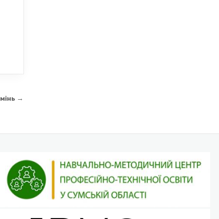
вмінь →