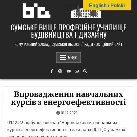
Skip
English / Polski
to
content
СУМСЬКЕ ВИЩЕ ПРОФЕСІЙНЕ УЧИЛИЩЕ
БУДІВНИЦТВА І ДИЗАЙНУ
КОМУНАЛЬНИЙ ЗАКЛАД СУМСЬКОЇ ОБЛАСНОЇ РАДИ · ОФІЦІЙНИЙ САЙТ
МЕНЮ
Впровадження навчальних
курсів з енергоефективності
01.12.2023
01.12.23 відбувся вебінар “Впровадження навчальних
курсів з енергоефективності в закладах П(ПТ)О у рамках
співпраці з підприємствами»