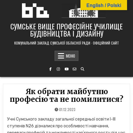
Skip
English / Polski
to
content
СУМСЬКЕ ВИЩЕ ПРОФЕСІЙНЕ УЧИЛИЩЕ
БУДІВНИЦТВА І ДИЗАЙНУ
КОМУНАЛЬНИЙ ЗАКЛАД СУМСЬКОЇ ОБЛАСНОЇ РАДИ · ОФІЦІЙНИЙ САЙТ
МЕНЮ
Як обрати майбутню
професію та не помилитися?
01.12.2023
Учні Сумського закладу загальної середньої освіти І-ІІІ
ступенів N26 дізналися про особливості навчання,
переваги професій та можливості карʼєрного росту під час