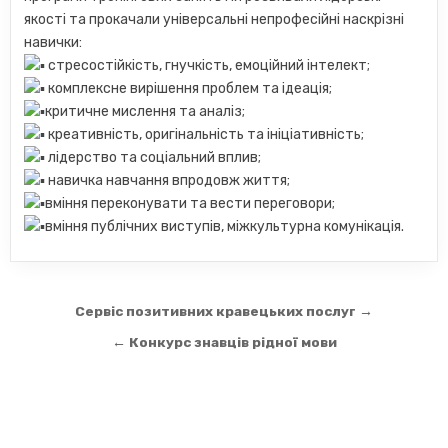
якості та прокачали універсальні непрофесійні наскрізні
навички:
стресостійкість, гнучкість, емоційний інтелект;
комплексне вирішення проблем та ідеація;
критичне мислення та аналіз;
креативність, оригінальність та ініціативність;
лідерство та соціальний вплив;
навичка навчання впродовж життя;
вміння переконувати та вести переговори;
вміння публічних виступів, міжкультурна комунікація.
Навігація
Сервіс позитивних кравецьких послуг →
записів
← Конкурс знавців рідної мови