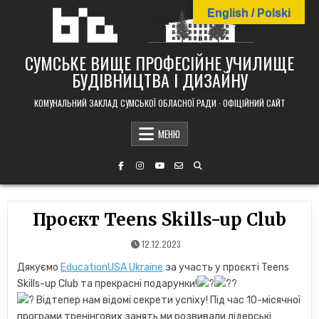
Skip
English / Polski
to
content
СУМСЬКЕ ВИЩЕ ПРОФЕСІЙНЕ УЧИЛИЩЕ
БУДІВНИЦТВА І ДИЗАЙНУ
КОМУНАЛЬНИЙ ЗАКЛАД СУМСЬКОЇ ОБЛАСНОЇ РАДИ · ОФІЦІЙНИЙ САЙТ
МЕНЮ
Проєкт Teens Skills-up Club
12.12.2023
Дякуємо
EducationUSA Ukraine
за участь у проєкті Teens
Skills-up Club та прекрасні подарунки!
Відтепер нам відомі секрети успіху! Під час 10-місячної
програми тренінгових занять ми розвивали лідерські