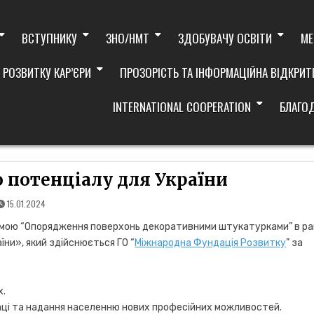
ВСТУПНИКУ
ЗНО/НМТ
ЗДОБУВАЧУ ОСВІТИ
МЕ
 РОЗВИТКУ КАР’ЄРИ
ПРОЗОРІСТЬ ТА ІНФОРМАЦІЙНА ВІДКРИТ
INTERNATIONAL COOPERATION
БЛАГО
 потенціалу для України
15.01.2024
амою “Опорядження поверхонь декоративними штукатурками” в р
їни», який здійснюється ГО “
Міжнародна Фундація Розвитку
” за
х.
аці та надання населенню нових професійних можливостей.