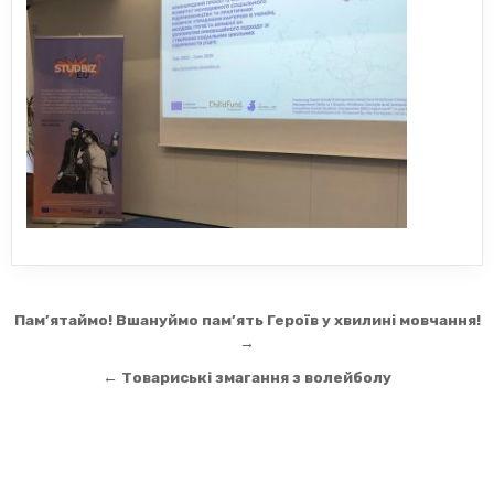
Навігація
Пам’ятаймо! Вшануймо пам’ять Героїв у хвилині мовчання!
записів
→
← Товариські змагання з волейболу