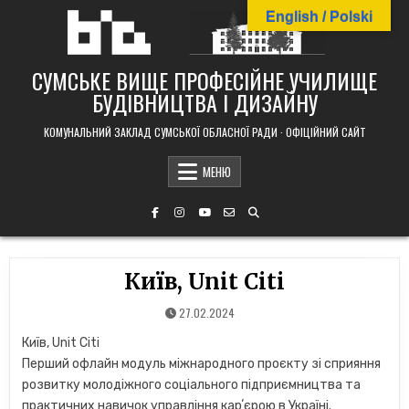
Skip
English / Polski
to
content
СУМСЬКЕ ВИЩЕ ПРОФЕСІЙНЕ УЧИЛИЩЕ
БУДІВНИЦТВА І ДИЗАЙНУ
КОМУНАЛЬНИЙ ЗАКЛАД СУМСЬКОЇ ОБЛАСНОЇ РАДИ · ОФІЦІЙНИЙ САЙТ
МЕНЮ
Київ, Unit Citi
27.02.2024
Київ, Unit Citi
Перший офлайн модуль міжнародного проєкту зі сприяння
розвитку молодіжного соціального підприємництва та
практичних навичок управління карʼєрою в Україні.