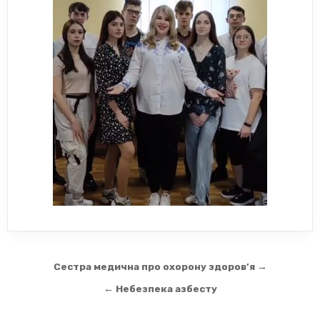
Навігація
Сестра медична про охорону здоров’я →
записів
← Небезпека азбесту