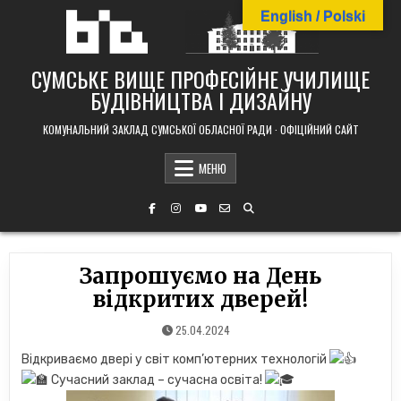
Skip
English / Polski
to
content
СУМСЬКЕ ВИЩЕ ПРОФЕСІЙНЕ УЧИЛИЩЕ
БУДІВНИЦТВА І ДИЗАЙНУ
КОМУНАЛЬНИЙ ЗАКЛАД СУМСЬКОЇ ОБЛАСНОЇ РАДИ · ОФІЦІЙНИЙ САЙТ
МЕНЮ
Запрошуємо на День
відкритих дверей!
25.04.2024
Відкриваємо двері у світ комп’ютерних технологій
Сучасний заклад – сучасна освіта!