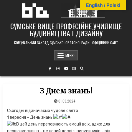
Skip
English / Polski
to
content
СУМСЬКЕ ВИЩЕ ПРОФЕСІЙНЕ УЧИЛИЩЕ
БУДІВНИЦТВА І ДИЗАЙНУ
КОМУНАЛЬНИЙ ЗАКЛАД СУМСЬКОЇ ОБЛАСНОЇ РАДИ · ОФІЦІЙНИЙ САЙТ
МЕНЮ
З Днем знань!
01.09.2024
Сьогодні відзначаємо чудове свято
1 вересня – День знань
В цей день переповнюють емоції всіх, адже для
першокурсників – це новий досвід, випускників – рік