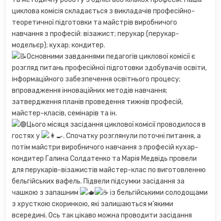
циклова комісія складається з викладачів професійно-
теоретичної підготовки та майстрів виробничого
навчання з професій: візажист; перукар (перукар-
модельєр); кухар; кондитер.
Основними завданнями педагогів циклової комісії є
розгляд питань професійної підготовки здобувачів освіти,
інформаційного забезпечення освітнього процесу;
впровадження інноваційних методів навчання;
затвердження планів проведення тижнів професій,
майстер-класів, семінарів та ін.
Цього місяця засідання циклової комісії проводилося в
гостях у
. Спочатку розглянули поточні питання, а
потім майстри виробничого навчання з професій кухар-
кондитер Галина Солдатенко та Марія Медвідь провели
для перукарів-візажистів майстер-клас по виготовленню
бельгійських вафель. Підвели підсумки засідання за
чашкою з запашним
із бельгійськими солодощами
з хрусткою скоринкою, які залишаються м’якими
всередині. Ось так цікаво можна проводити засідання