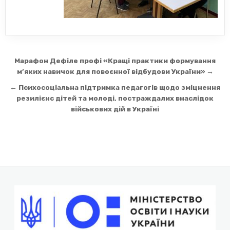
Навігація
Марафон Дефіле профі «Кращі практики формування
записів
м’яких навичок для повоєнної відбудови України» →
← Психосоціальна підтримка педагогів щодо зміцнення
резилієнс дітей та молоді, постраждалих внаслідок
військових дій в Україні